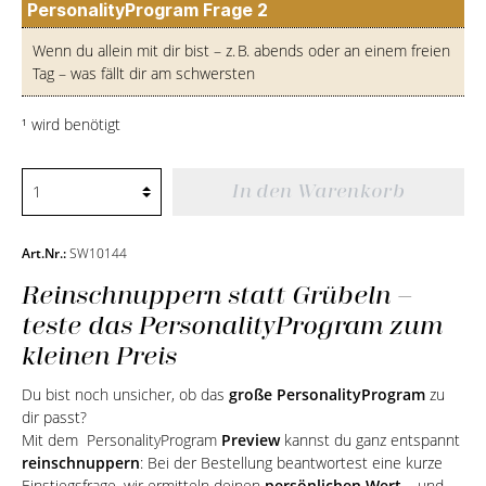
PersonalityProgram Frage 2
Wenn du allein mit dir bist – z. B. abends oder an einem freien
Tag – was fällt dir am schwersten
¹
wird benötigt
In den Warenkorb
Art.Nr.:
SW10144
Reinschnuppern statt Grübeln –
teste das PersonalityProgram zum
kleinen Preis
Du bist noch unsicher, ob das
große PersonalityProgram
zu
dir passt?
Mit dem PersonalityProgram
Preview
kannst du ganz entspannt
reinschnuppern
: Bei der Bestellung beantwortest eine kurze
Einstiegsfrage, wir ermitteln deinen
persönlichen Wert
– und